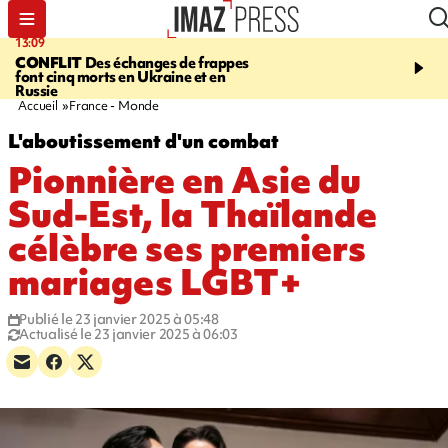
13:09
17:14
CONFLIT
Des échanges de frappes
ESCALADE
Quatre méd
font cinq morts en Ukraine et en
européennes pour les je
Russie
grimpeurs réunionnais 
Accueil
France - Monde
L'aboutissement d'un combat
Pionnière en Asie du
Sud-Est, la Thaïlande
célèbre ses premiers
mariages LGBT+
Publié le 23 janvier 2025 à 05:48
Actualisé le 23 janvier 2025 à 06:03