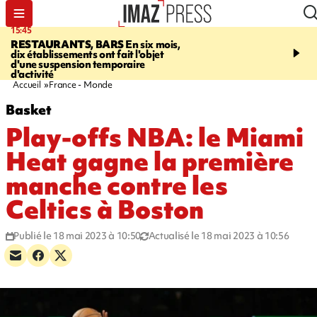
15:45
17:17
RESTAURANTS, BARS
En six mois,
"LE DERNIER REFUG
dix établissements ont fait l'objet
Angeles, un homme vit 
d'une suspension temporaire
panneau publicitaire po
d'activité
promouvoir un film Netf
Accueil
France - Monde
Basket
Play-offs NBA: le Miami
Heat gagne la première
manche contre les
Celtics à Boston
Publié le 18 mai 2023 à 10:50
Actualisé le 18 mai 2023 à 10:56