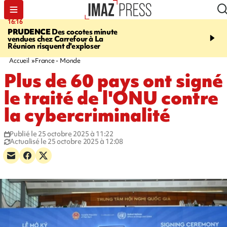
16:16
20:06
PRUDENCE
Des cocotes minute
À RETENIR CE SOIR
Vo
vendues chez Carrefour à La
l'Asie, mort d'une gram
Réunion risquent d'exploser
cocottes minute, Guan D
footballeurs
Accueil
France - Monde
Plus de 60 pays ont signé
le traité de l'ONU contre
la cybercriminalité
Publié le 25 octobre 2025 à 11:22
Actualisé le 25 octobre 2025 à 12:08