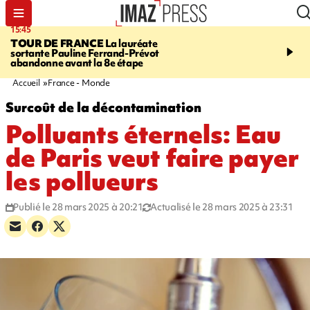
15:45
20:17
TOUR DE FRANCE
La lauréate
À RETENIR CE SOIR
Sé
sortante Pauline Ferrand-Prévot
routière, concours de nou
abandonne avant la 8e étape
du littoral fermée, courr
Darmanin et évacuation
Accueil
France - Monde
Surcoût de la décontamination
Polluants éternels: Eau
de Paris veut faire payer
les pollueurs
Publié le 28 mars 2025 à 20:21
Actualisé le 28 mars 2025 à 23:31