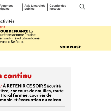
Annonces
Avis & marchés
Courrier des
légales
publics
lecteurs
ectivités
5:45
TOUR DE FRANCE
La
auréate sortante Pauline
errand-Prévot abandonne
vant la 8e étape
VOIR PLUS
 continu
À RETENIR CE SOIR
Sécurité
7
ière, concours de nouilles, route
ittoral fermée, courrier de
manin et évacuation au volcan