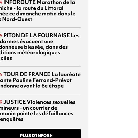
INFOROUTE
Marathon de la
9
iche - la route du Littoral
mée ce dimanche matin dans le
s Nord-Ouest
PITON DE LA FOURNAISE
Les
5
darmes évacuent une
donneuse blessée, dans des
ditions météorologiques
iciles
TOUR DE FRANCE
La lauréate
5
tante Pauline Ferrand-Prévot
ndonne avant la 8e étape
JUSTICE
Violences sexuelles
9
mineurs - un courrier de
manin pointe les défaillances
 enquêtes
PLUS D’INFOS