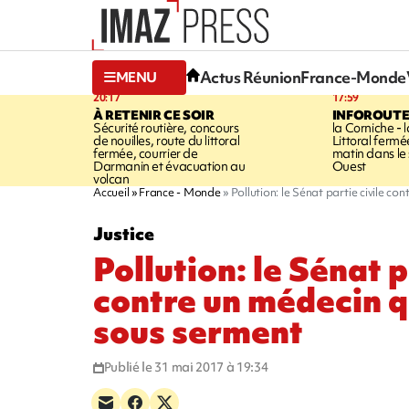
Actus Réunion
France-Monde
MENU
20:17
17:59
À RETENIR CE SOIR
INFOROUT
Sécurité routière, concours
la Corniche - 
de nouilles, route du littoral
Littoral ferm
fermée, courrier de
matin dans le
Darmanin et évacuation au
Ouest
volcan
Accueil
France - Monde
Pollution: le Sénat partie civile c
Justice
Pollution: le Sénat p
contre un médecin q
sous serment
Publié le 31 mai 2017 à 19:34