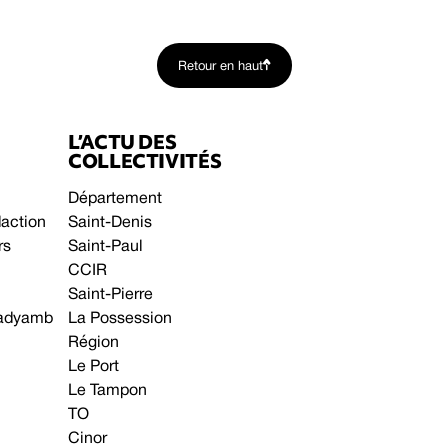
Retour en haut
L’ACTU DES
COLLECTIVITÉS
Département
daction
Saint-Denis
rs
Saint-Paul
CCIR
Saint-Pierre
 gadyamb
La Possession
Région
Le Port
Le Tampon
TO
Cinor