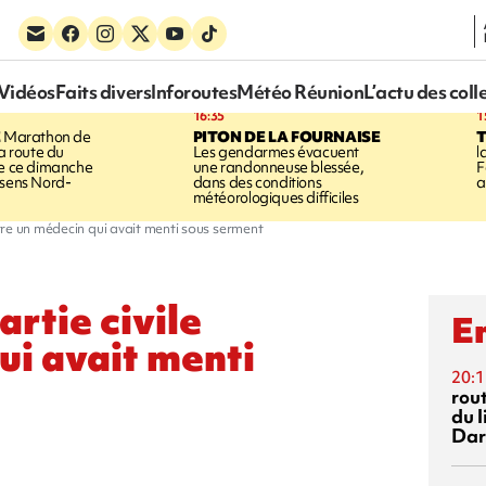
Vidéos
Faits divers
Inforoutes
Météo Réunion
L’actu des coll
16:35
1
E
Marathon de
PITON DE LA FOURNAISE
la route du
Les gendarmes évacuent
l
ée ce dimanche
une randonneuse blessée,
F
 sens Nord-
dans des conditions
a
météorologiques difficiles
ontre un médecin qui avait menti sous serment
artie civile
En
ui avait menti
20:1
rout
du l
Dar