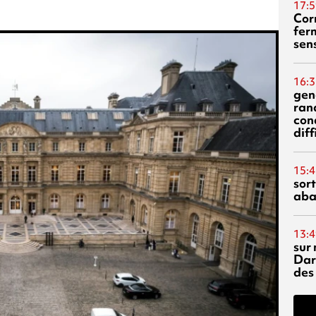
17:5
Corn
fer
sen
16:3
gen
ran
con
diff
15:4
sor
aba
13:4
sur 
Dar
des