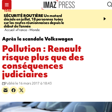
10:46
13:49
SÉCURITÉ ROUTIÈRE
Un motard
JUSTICE
Violences sexu
décède en juillet, 18 personnes tuées
mineurs - un courrier d
sur les routes réunionnaises depuis le
pointe les défaillances 
début de l'année
Accueil
France - Monde
Après le scandale Volkswagen
Pollution : Renault
risque plus que des
conséquences
judiciaires
Publié le 16 mars 2017 à 18:43