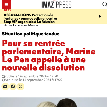
10:33
15:03
ASSOCIATIONS
Protection de
CANADA
Vaste feu de 
l’enfance - une nouvelle rencontre
l'ouest du pays, 20.000 
Stop VIF organisée à La Réunion
l'état d'urgence déclaré
Accueil
France - Monde
Situation politique tendue
Pour sa rentrée
parlementaire, Marine
Le Pen appelle à une
nouvelle dissolution
Publié le 14 septembre 2024 à 17:20
Actualisé le 14 septembre 2024 à 17:22