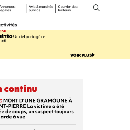
Annonces
Avis & marchés
Courrier des
légales
publics
lecteurs
ectivités
5:50
MÉTÉO
Un ciel partagé ce
eudi
VOIR PLUS
 continu
MORT D'UNE GRAMOUNE À
3
NT-PIERRE
La victime a été
ée de coups, un suspect toujours
garde à vue