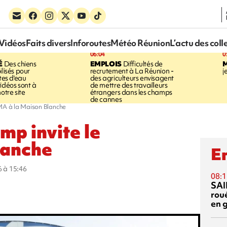
Vidéos
Faits divers
Inforoutes
Météo Réunion
L’actu des coll
06:04
0
É
Des chiens
EMPLOIS
Difficultés de
ilisés pour
recrutement à La Réunion -
j
ites d'eau
des agriculteurs envisagent
idéos sont à
de mettre des travailleurs
otre site
étrangers dans les champs
de cannes
MMA à la Maison Blanche
mp invite le
lanche
En
6 à 15:46
08:1
SAI
rou
en 