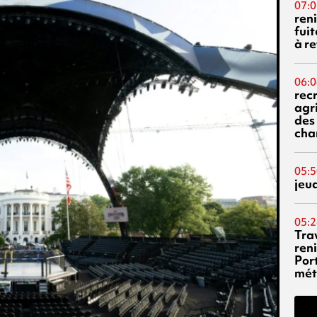
07:0
reni
fuit
à re
06:0
rec
agr
des 
cha
05:5
jeu
05:2
Tra
reni
Por
mét