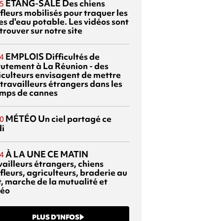
ETANG-SALÉ
Des chiens
5
fleurs mobilisés pour traquer les
es d'eau potable. Les vidéos sont
trouver sur notre site
EMPLOIS
Difficultés de
4
rutement à La Réunion - des
iculteurs envisagent de mettre
travailleurs étrangers dans les
mps de cannes
MÉTÉO
Un ciel partagé ce
0
di
À LA UNE CE MATIN
4
vailleurs étrangers, chiens
fleurs, agriculteurs, braderie au
t, marche de la mutualité et
éo
PLUS D’INFOS