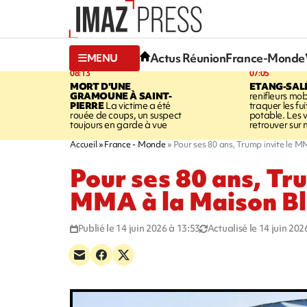
Actus Réunion
France-Monde
MENU
08:13
07:05
MORT D'UNE
ETANG-SAL
GRAMOUNE À SAINT-
renifleurs mob
PIERRE
La victime a été
traquer les fu
rouée de coups, un suspect
potable. Les v
toujours en garde à vue
retrouver sur n
Accueil
France - Monde
Pour ses 80 ans, Trump invite le 
Pour ses 80 ans, Tru
MMA à la Maison B
Publié le 14 juin 2026 à 13:53
Actualisé le 14 juin 202