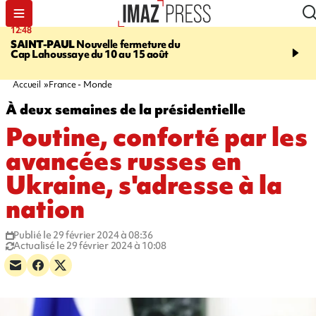
12:48
14:23
SAINT-PAUL
Nouvelle fermeture du
AFRIQUE DU SUD
Aprè
Cap Lahoussaye du 10 au 15 août
massif de migrants, la p
main-d'œuvre dans la na
ciel
Accueil
France - Monde
À deux semaines de la présidentielle
Poutine, conforté par les
avancées russes en
Ukraine, s'adresse à la
nation
Publié le 29 février 2024 à 08:36
Actualisé le 29 février 2024 à 10:08