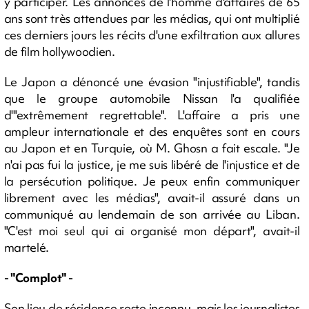
y participer. Les annonces de l'homme d'affaires de 65
ans sont très attendues par les médias, qui ont multiplié
ces derniers jours les récits d'une exfiltration aux allures
de film hollywoodien.
Le Japon a dénoncé une évasion "injustifiable", tandis
que le groupe automobile Nissan l'a qualifiée
d'"extrêmement regrettable". L'affaire a pris une
ampleur internationale et des enquêtes sont en cours
au Japon et en Turquie, où M. Ghosn a fait escale. "Je
n'ai pas fui la justice, je me suis libéré de l'injustice et de
la persécution politique. Je peux enfin communiquer
librement avec les médias", avait-il assuré dans un
communiqué au lendemain de son arrivée au Liban.
"C'est moi seul qui ai organisé mon départ", avait-il
martelé.
- "Complot" -
Son lieu de résidence reste inconnu, mais les journalistes