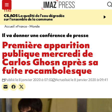
11:43
12:20
CILAOS
La qualité de l’eau dégradée
THAÏLANDE
Un adoles
sur l’ensemble de la commune
grands-parents puis six
dans son lycée
Accueil
France - Monde
Il va donner une conférence de presse
Première apparition
publique mercredi de
Carlos Ghosn après sa
fuite rocambolesque
Publié le 8 janvier 2020 à 07:02
Actualisé le 8 janvier 2020 à 09:41