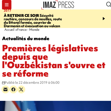
20:17
08:26
À RETENIR CE SOIR
Sécurité
SALAZIE
Cascade blanc
routière, concours de nouilles, route
rencontre d'un géant d
du littoral fermée, courrier de
Photos et vidéos sur notr
Darmanin et évacuation au volcan
Accueil
France - Monde
Actualités du monde
Premières législatives
depuis que
l'Ouzbékistan s'ouvre et
se réforme
Publié le 22 décembre 2019 à 06:00