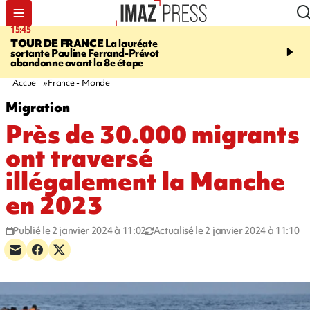
15:45
20:17
TOUR DE FRANCE
La lauréate
À RETENIR CE SOIR
Sé
sortante Pauline Ferrand-Prévot
routière, concours de nou
abandonne avant la 8e étape
du littoral fermée, courr
Darmanin et évacuation
Accueil
France - Monde
Migration
Près de 30.000 migrants
ont traversé
illégalement la Manche
en 2023
Publié le 2 janvier 2024 à 11:02
Actualisé le 2 janvier 2024 à 11:10