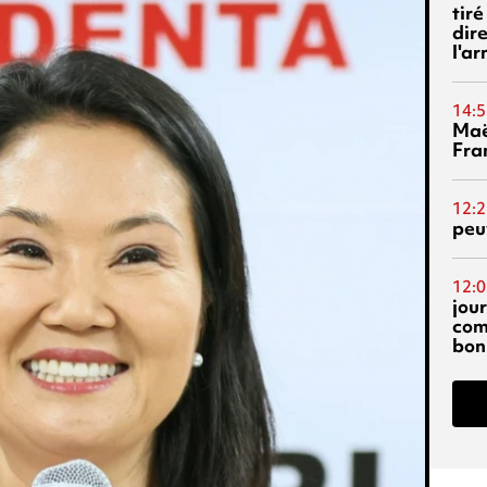
tiré
dir
l'a
14:5
Maë
Fra
12:2
peuv
12:0
jou
com
bon