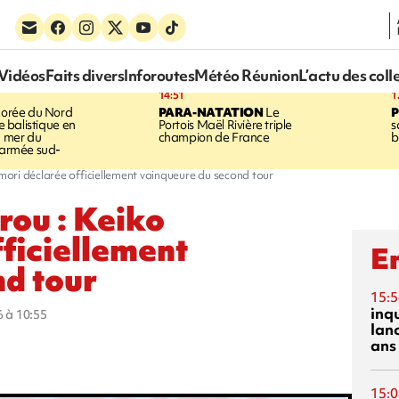
Vidéos
Faits divers
Inforoutes
Météo Réunion
L’actu des coll
14:51
1
orée du Nord
PARA-NATATION
Le
le balistique en
Portois Maël Rivière triple
s
a mer du
champion de France
b
l'armée sud-
imori déclarée officiellement vainqueure du second tour
rou : Keiko
fficiellement
En
d tour
15:5
inq
6 à 10:55
lanc
ans
15:0