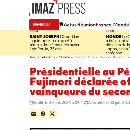
Actus Réunion
France-Monde
MENU
15:54
15:08
SAINT-JOSEPH
Disparition
MONDE
La C
inquiétante - un appel à
a tiré un missi
témoins lancé pour retrouver
direction de l
Loïc Paulin, 25 ans
Japon, selon 
coréenne
Accueil
France - Monde
Présidentielle au Pérou : Keiko Fuj
Présidentielle au Pé
Fujimori déclarée o
vainqueure du secon
Publié le 30 juin 2026 à 09:45
Actualisé le 30 juin 202