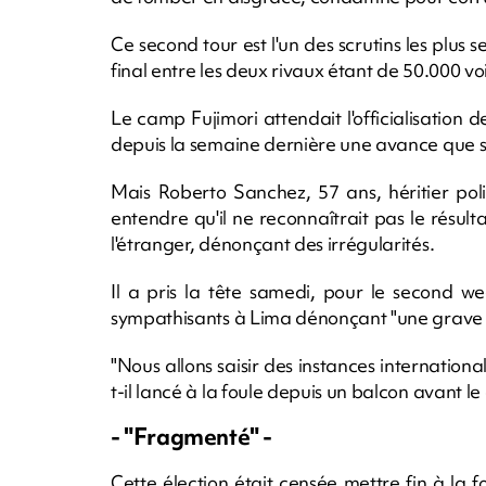
Ce second tour est l'un des scrutins les plus s
final entre les deux rivaux étant de 50.000 voi
Le camp Fujimori attendait l'officialisation 
depuis la semaine dernière une avance que so
Mais Roberto Sanchez, 57 ans, héritier polit
entendre qu'il ne reconnaîtrait pas le résult
l'étranger, dénonçant des irrégularités.
Il a pris la tête samedi, pour le second w
sympathisants à Lima dénonçant "une grave a
"Nous allons saisir des instances internation
t-il lancé à la foule depuis un balcon avant le
- "Fragmenté" -
Cette élection était censée mettre fin à la fo