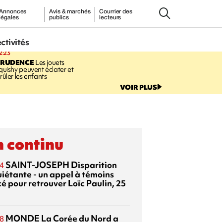
Annonces
Avis & marchés
Courrier des
légales
publics
lecteurs
ectivités
2:23
PRUDENCE
Les jouets
quishy peuvent éclater et
rûler les enfants
VOIR PLUS
 continu
SAINT-JOSEPH
Disparition
4
uiétante - un appel à témoins
é pour retrouver Loïc Paulin, 25
MONDE
La Corée du Nord a
8