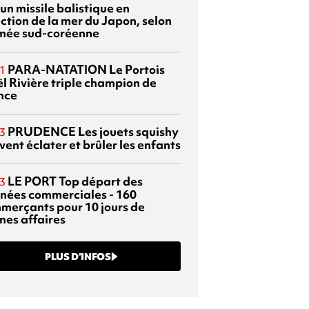
 un missile balistique en
ection de la mer du Japon, selon
rmée sud-coréenne
PARA-NATATION
Le Portois
1
l Rivière triple champion de
nce
PRUDENCE
Les jouets squishy
3
ent éclater et brûler les enfants
LE PORT
Top départ des
3
rnées commerciales - 160
merçants pour 10 jours de
nes affaires
PLUS D’INFOS