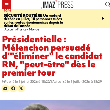
10:46
13:49
SÉCURITÉ ROUTIÈRE
Un motard
JUSTICE
Violences sexu
décède en juillet, 18 personnes tuées
mineurs - un courrier d
sur les routes réunionnaises depuis le
pointe les défaillances 
début de l'année
Accueil
France - Monde
Présidentielle :
Mélenchon persuadé
d'"éliminer" le candidat
RN, "peut-être" dès le
premier tour
Publié le 5 juillet 2026 à 18:27
Actualisé le 5 juillet 2026 à 18:29