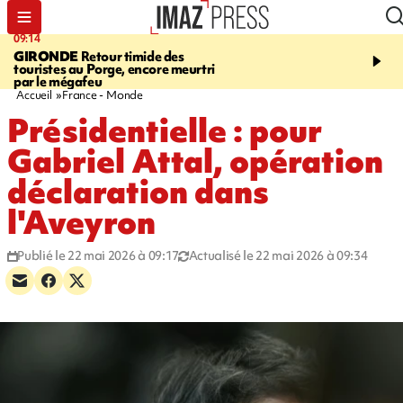
09:14
13:09
GIRONDE
Retour timide des
CONFLIT
Des échanges
touristes au Porge, encore meurtri
font cinq morts en Ukrai
par le mégafeu
Russie
Accueil
France - Monde
Présidentielle : pour
Gabriel Attal, opération
déclaration dans
l'Aveyron
Publié le 22 mai 2026 à 09:17
Actualisé le 22 mai 2026 à 09:34