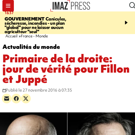
16:37
20:23
GOUVERNEMENT
Canicules,
À RETENIR CE SOIR
H
sécheresse, incendies - un plan
interpellé, coprs retrouv
"global" pour ne laisser aucun
conducteurs, fin de grèv
agriculteur "seul"
maltraités
Accueil
France - Monde
Actualités du monde
Primaire de la droite:
jour de vérité pour Fillon
et Juppé
Publié le 27 novembre 2016 à 07:35