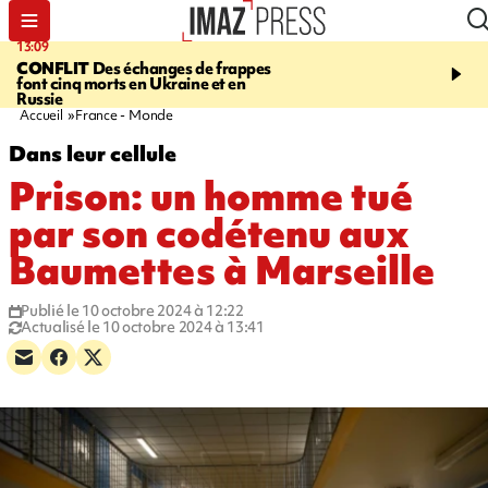
13:09
17:14
CONFLIT
Des échanges de frappes
ESCALADE
Quatre méd
font cinq morts en Ukraine et en
européennes pour les je
Russie
grimpeurs réunionnais 
Accueil
France - Monde
Dans leur cellule
Prison: un homme tué
par son codétenu aux
Baumettes à Marseille
Publié le 10 octobre 2024 à 12:22
Actualisé le 10 octobre 2024 à 13:41