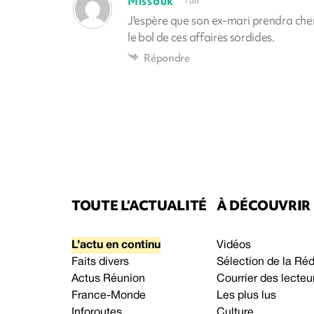
Missouk
1 an
J'espère que son ex-mari prendra cher,
le bol de ces affaires sordides.
Répondre
TOUTE L’ACTUALITÉ
À DÉCOUVRIR
L’actu en continu
Vidéos
Faits divers
Sélection de la Ré
Actus Réunion
Courrier des lecteu
France-Monde
Les plus lus
Inforoutes
Culture