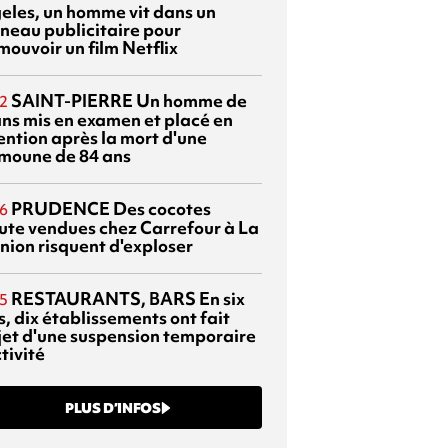
eles, un homme vit dans un
neau publicitaire pour
mouvoir un film Netflix
SAINT-PIERRE
Un homme de
2
ans mis en examen et placé en
ention après la mort d'une
moune de 84 ans
PRUDENCE
Des cocotes
6
ute vendues chez Carrefour à La
nion risquent d'exploser
RESTAURANTS, BARS
En six
5
, dix établissements ont fait
bjet d'une suspension temporaire
tivité
PLUS D’INFOS