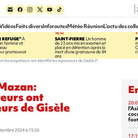
Vidéos
Faits divers
Inforoutes
Météo Réunion
L’actu des coll
16:32
1
R REFUGE"
À
SAINT-PIERRE
Un homme
un homme vit
de 23 ans mis en examen et
m
neau
placé en détention après la
C
pour promouvoir
mort d'une gramoune de 84
r
ans
 les enquêteurs ont identifié les agresseurs de Gisèle P.
 Mazan:
En
eurs ont
20:0
eurs de Gisèle
l'A
coc
foo
eptembre 2024 à 15:26
17:1