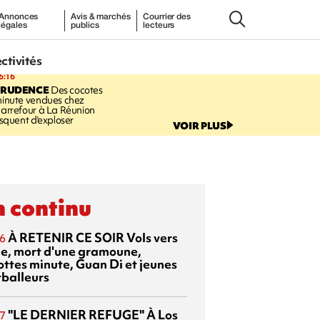
Annonces
Avis & marchés
Courrier des
légales
publics
lecteurs
ectivités
6:16
PRUDENCE
Des cocotes
inute vendues chez
arrefour à La Réunion
isquent d'exploser
VOIR PLUS
 continu
À RETENIR CE SOIR
Vols vers
6
sie, mort d'une gramoune,
ottes minute, Guan Di et jeunes
tballeurs
"LE DERNIER REFUGE"
À Los
7