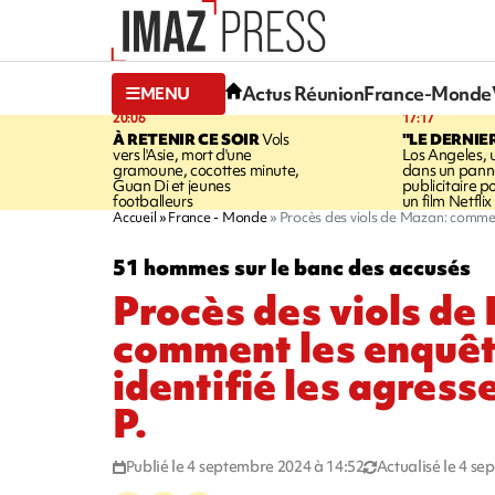
Actus Réunion
France-Monde
MENU
20:06
17:17
À RETENIR CE SOIR
Vols
"LE DERNIE
vers l'Asie, mort d'une
Los Angeles, 
gramoune, cocottes minute,
dans un pan
Guan Di et jeunes
publicitaire 
footballeurs
un film Netflix
Accueil
France - Monde
Procès des viols de Mazan: comment
51 hommes sur le banc des accusés
Procès des viols de
comment les enquêt
identifié les agress
P.
Publié le 4 septembre 2024 à 14:52
Actualisé le 4 s