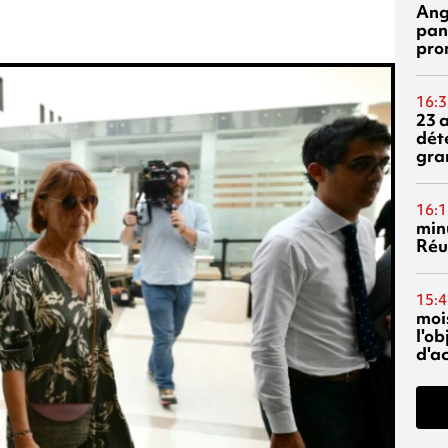
Ang
pan
pro
16:3
23 
dét
gra
16:1
min
Réu
15:4
mois
l'o
d'ac