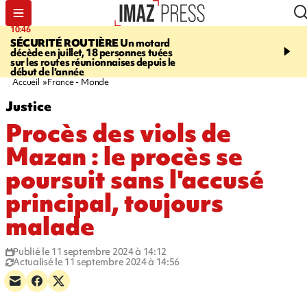
10:46
13:49
SÉCURITÉ ROUTIÈRE
Un motard
JUSTICE
Violences sexu
décède en juillet, 18 personnes tuées
mineurs - un courrier d
sur les routes réunionnaises depuis le
pointe les défaillances 
début de l'année
Accueil
France - Monde
Justice
Procès des viols de
Mazan : le procès se
poursuit sans l'accusé
principal, toujours
malade
Publié le 11 septembre 2024 à 14:12
Actualisé le 11 septembre 2024 à 14:56