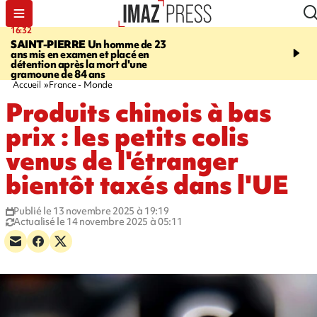
16:32
21:08
SAINT-PIERRE
Un homme de 23
MONDE
Arabie saoudit
ans mis en examen et placé en
et Turquie scellent un p
détention après la mort d'une
défense en pleine guerr
gramoune de 84 ans
Orient
Accueil
France - Monde
Produits chinois à bas
prix : les petits colis
venus de l'étranger
bientôt taxés dans l'UE
Publié le 13 novembre 2025 à 19:19
Actualisé le 14 novembre 2025 à 05:11