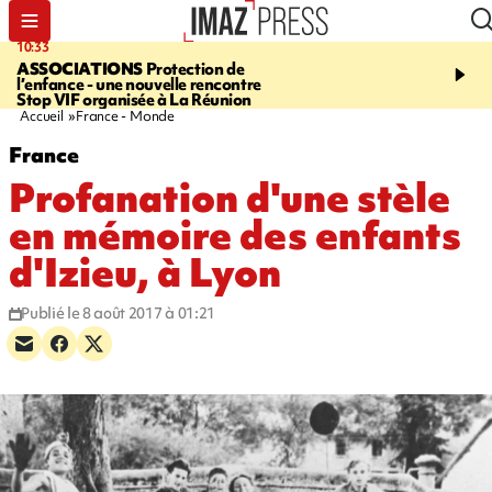
10:33
15:03
ASSOCIATIONS
Protection de
CANADA
Vaste feu de 
l’enfance - une nouvelle rencontre
l'ouest du pays, 20.000 
Stop VIF organisée à La Réunion
l'état d'urgence déclaré
Accueil
France - Monde
France
Profanation d'une stèle
en mémoire des enfants
d'Izieu, à Lyon
Publié le 8 août 2017 à 01:21