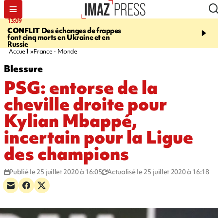
13:09
17:14
CONFLIT
Des échanges de frappes
ESCALADE
Quatre méd
font cinq morts en Ukraine et en
européennes pour les je
Russie
grimpeurs réunionnais 
Accueil
France - Monde
Blessure
PSG: entorse de la
cheville droite pour
Kylian Mbappé,
incertain pour la Ligue
des champions
Publié le 25 juillet 2020 à 16:05
Actualisé le 25 juillet 2020 à 16:18