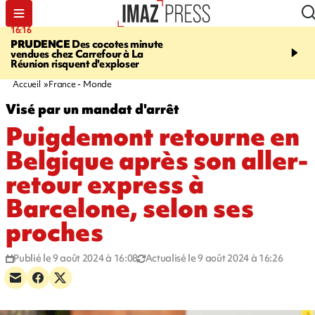
16:16
20:06
PRUDENCE
Des cocotes minute
À RETENIR CE SOIR
Vo
vendues chez Carrefour à La
l'Asie, mort d'une gram
Réunion risquent d'exploser
cocottes minute, Guan D
footballeurs
Accueil
France - Monde
Visé par un mandat d'arrêt
Puigdemont retourne en
Belgique après son aller-
retour express à
Barcelone, selon ses
proches
Publié le 9 août 2024 à 16:08
Actualisé le 9 août 2024 à 16:26