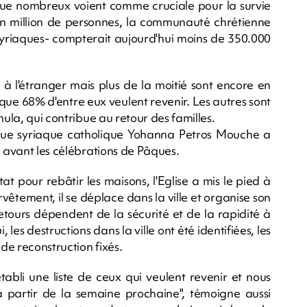
 que nombreux voient comme cruciale pour la survie
 un million de personnes, la communauté chrétienne
Syriaques- compterait aujourd'hui moins de 350.000
 à l'étranger mais plus de la moitié sont encore en
que 68% d'entre eux veulent revenir. Les autres sont
hula, qui contribue au retour des familles.
ue syriaque catholique Yohanna Petros Mouche a
, avant les célébrations de Pâques.
at pour rebâtir les maisons, l'Eglise a mis le pied à
urvêtement, il se déplace dans la ville et organise son
retours dépendent de la sécurité et de la rapidité à
ui, les destructions dans la ville ont été identifiées, les
 de reconstruction fixés.
tabli une liste de ceux qui veulent revenir et nous
 à partir de la semaine prochaine", témoigne aussi