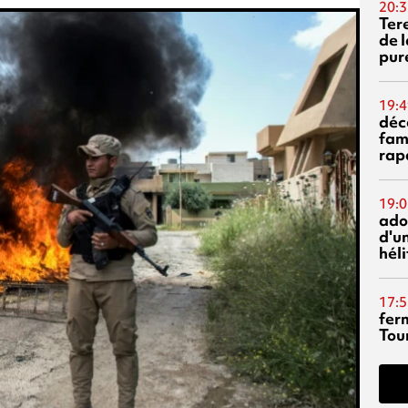
20:3
Ter
de l
pur
19:4
déc
fam
rap
19:0
ado
d'un
hél
17:5
fer
Tour