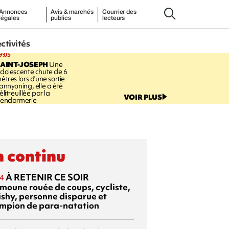
Annonces
Avis & marchés
Courrier des
légales
publics
lecteurs
ectivités
9:05
AINT-JOSEPH
Une
dolescente chute de 6
ètres lors d'une sortie
annyoning, elle a été
élitreuillée par la
VOIR PLUS
endarmerie
 continu
À RETENIR CE SOIR
4
moune rouée de coups, cycliste,
ishy, personne disparue et
mpion de para-natation