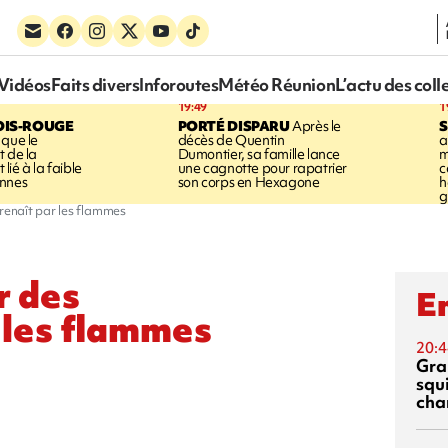
Vidéos
Faits divers
Inforoutes
Météo Réunion
L’actu des coll
19:49
1
OIS-ROUGE
PORTÉ DISPARU
Après le
S
 que le
décès de Quentin
a
t de la
Dumontier, sa famille lance
m
ié à la faible
une cagnotte pour rapatrier
c
annes
son corps en Hexagone
h
g
 renaît par les flammes
r des
En
r les flammes
20:4
Gra
squ
cha