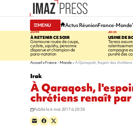
Actus Réunion
France-Monde
MENU
20:44
20:35
À RETENIR CE SOIR
USINE DE B
Gramoune rouée de coups,
Tereos assure
cycliste, squishy, personne
ralentissemen
disparue et champion de
campagne est l
para-natation
pureté des c
Accueil
France - Monde
À Qaraqosh, l'espoir des chrétiens
Irak
À Qaraqosh, l'espoi
chrétiens renaît pa
Publié le 6 mai 2017 à 20:38