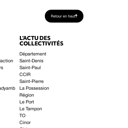
Retour en haut
L’ACTU DES
COLLECTIVITÉS
Département
daction
Saint-Denis
rs
Saint-Paul
CCIR
Saint-Pierre
 gadyamb
La Possession
Région
Le Port
Le Tampon
TO
Cinor