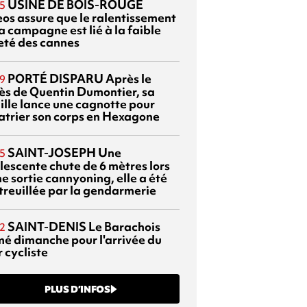
USINE DE BOIS-ROUGE
5
eos assure que le ralentissement
a campagne est lié à la faible
eté des cannes
PORTÉ DISPARU
Après le
9
ès de Quentin Dumontier, sa
ille lance une cagnotte pour
atrier son corps en Hexagone
SAINT-JOSEPH
Une
5
lescente chute de 6 mètres lors
e sortie cannyoning, elle a été
itreuillée par la gendarmerie
SAINT-DENIS
Le Barachois
2
mé dimanche pour l'arrivée du
 cycliste
PLUS D’INFOS