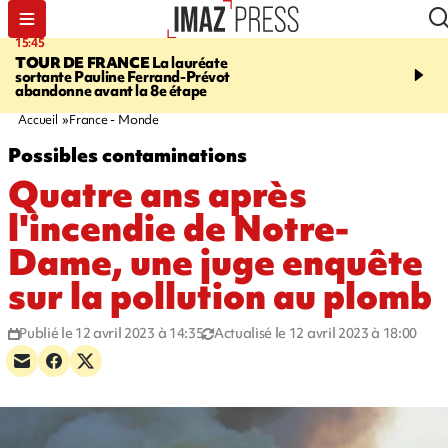
15:45
20:17
TOUR DE FRANCE
La lauréate
À RETENIR CE SOIR
Sé
sortante Pauline Ferrand-Prévot
routière, concours de nou
abandonne avant la 8e étape
du littoral fermée, courr
Darmanin et évacuation
Accueil
France - Monde
Possibles contaminations
Quatre ans après
l'incendie de Notre-
Dame, une juge enquête
sur la pollution au plomb
Publié le 12 avril 2023 à 14:35
Actualisé le 12 avril 2023 à 18:00