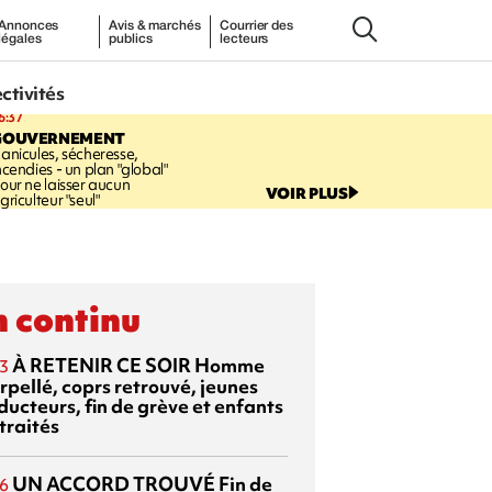
Annonces
Avis & marchés
Courrier des
légales
publics
lecteurs
ectivités
6:37
GOUVERNEMENT
anicules, sécheresse,
ncendies - un plan "global"
our ne laisser aucun
VOIR PLUS
griculteur "seul"
 continu
À RETENIR CE SOIR
Homme
3
rpellé, coprs retrouvé, jeunes
ducteurs, fin de grève et enfants
traités
UN ACCORD TROUVÉ
Fin de
6