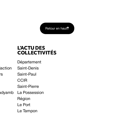
Retour en haut
L’ACTU DES
COLLECTIVITÉS
Département
daction
Saint-Denis
rs
Saint-Paul
CCIR
Saint-Pierre
 gadyamb
La Possession
Région
Le Port
Le Tampon