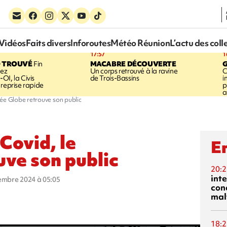
Vidéos
Faits divers
Inforoutes
Météo Réunion
L’actu des coll
17:57
1
 TROUVÉ
Fin
MACABRE DÉCOUVERTE
hez
Un corps retrouvé à la ravine
C
OI, la Civis
de Trois-Bassins
i
 reprise rapide
p
a
ée Globe retrouve son public
Covid, le
En
ve son public
20:2
inte
vembre 2024 à 05:05
con
mal
18:2