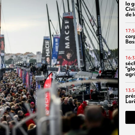
la 
Civi
de l
17:5
corp
Bas
16:3
séc
"glo
agri
13:5
pré
Lari