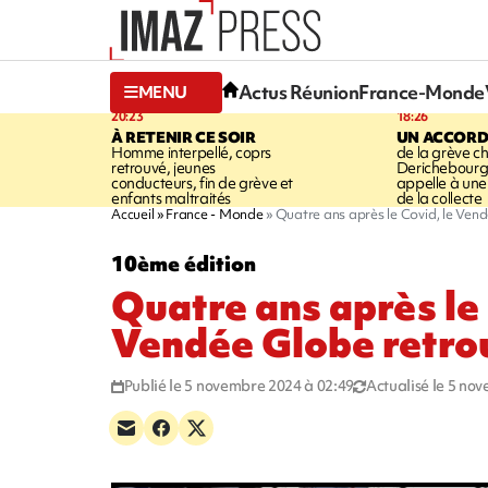
Actus Réunion
France-Monde
MENU
20:23
18:26
À RETENIR CE SOIR
UN ACCORD
Homme interpellé, coprs
de la grève c
retrouvé, jeunes
Derichebourg-
conducteurs, fin de grève et
appelle à une
enfants maltraités
de la collecte
Accueil
France - Monde
Quatre ans après le Covid, le Vend
10ème édition
Quatre ans après le 
Vendée Globe retrou
Publié le 5 novembre 2024 à 02:49
Actualisé le 5 no