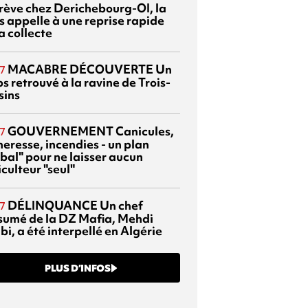
grève chez Derichebourg-OI, la
s appelle à une reprise rapide
a collecte
MACABRE DÉCOUVERTE
Un
7
s retrouvé à la ravine de Trois-
sins
GOUVERNEMENT
Canicules,
7
heresse, incendies - un plan
bal" pour ne laisser aucun
culteur "seul"
DÉLINQUANCE
Un chef
7
sumé de la DZ Mafia, Mehdi
bi, a été interpellé en Algérie
PLUS D’INFOS