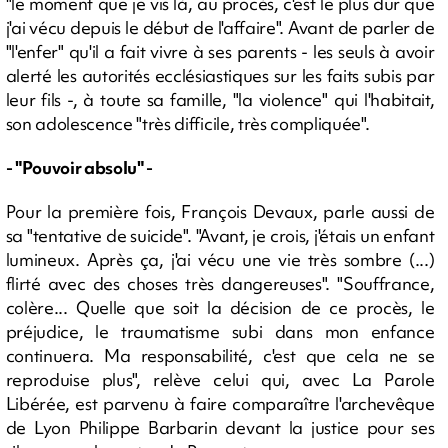
"le moment que je vis là, au procès, c'est le plus dur que
j'ai vécu depuis le début de l'affaire". Avant de parler de
"l'enfer" qu'il a fait vivre à ses parents - les seuls à avoir
alerté les autorités ecclésiastiques sur les faits subis par
leur fils -, à toute sa famille, "la violence" qui l'habitait,
son adolescence "très difficile, très compliquée".
- "Pouvoir absolu" -
Pour la première fois, François Devaux, parle aussi de
sa "tentative de suicide". "Avant, je crois, j'étais un enfant
lumineux. Après ça, j'ai vécu une vie très sombre (...)
flirté avec des choses très dangereuses". "Souffrance,
colère... Quelle que soit la décision de ce procès, le
préjudice, le traumatisme subi dans mon enfance
continuera. Ma responsabilité, c'est que cela ne se
reproduise plus", relève celui qui, avec La Parole
Libérée, est parvenu à faire comparaître l'archevêque
de Lyon Philippe Barbarin devant la justice pour ses