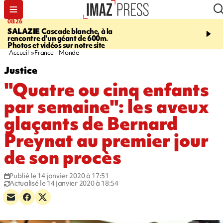
08:26
12:10
SALAZIE
Cascade blanche, à la
LE PORT
La karavane 
rencontre d'un géant de 600m.
débarque dans les quart
Photos et vidéos sur notre site
Accueil
France - Monde
Justice
"Quatre ou cinq enfants
par semaine": les aveux
glaçants de Bernard
Preynat au premier jour
de son procès
Publié le 14 janvier 2020 à 17:51
Actualisé le 14 janvier 2020 à 18:54