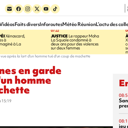
Vidéos
Faits divers
Inforoutes
Météo Réunion
L’actu des coll
07:22
0
ÉI
Xénoscard,
JUSTICE
Le rappeur Moha
À
es à
La Squale condamné à
X
 imaginé à La
deux ans pour des violences
c
sur deux femmes
s
m
 vue après la lort d'un homme tué d'un coup de machette
nnes en garde
 d'un homme
En
chette
08:5
San
à 15:19
pre
08:1
jeu 