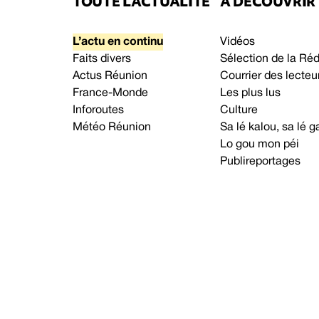
TOUTE L’ACTUALITÉ
À DÉCOUVRIR
L’actu en continu
Vidéos
Faits divers
Sélection de la Ré
Actus Réunion
Courrier des lecteu
France-Monde
Les plus lus
Inforoutes
Culture
Météo Réunion
Sa lé kalou, sa lé
Lo gou mon péi
Publireportages