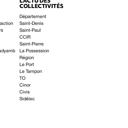
L’ACTU DES
COLLECTIVITÉS
Département
daction
Saint-Denis
rs
Saint-Paul
CCIR
Saint-Pierre
 gadyamb
La Possession
Région
Le Port
Le Tampon
TO
Cinor
Civis
Sidélec