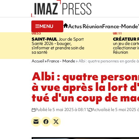
Actus Réunion
France-Monde
MENU
08:53
08:11
SAINT-PAUL
Jour de Sport
CRÉATEUR P
Santé 2026 - bouger,
un jeu de cart
s’informer et prendre soin de
collectionner
sa santé
Réunion
Accueil
France - Monde
Albi : quatre personnes en garde à
Albi : quatre perso
à vue après la lort
tué d'un coup de ma
Publié le 5 mai 2025 à 08:11
Actualisé le 5 mai 2025 