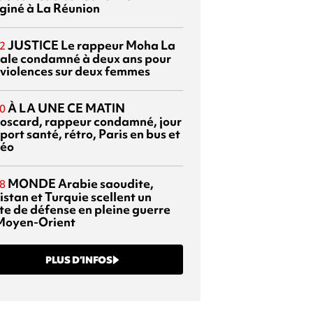
giné à La Réunion
JUSTICE
Le rappeur Moha La
2
ale condamné à deux ans pour
 violences sur deux femmes
À LA UNE CE MATIN
0
oscard, rappeur condamné, jour
port santé, rétro, Paris en bus et
éo
MONDE
Arabie saoudite,
8
istan et Turquie scellent un
te de défense en pleine guerre
Moyen-Orient
PLUS D’INFOS