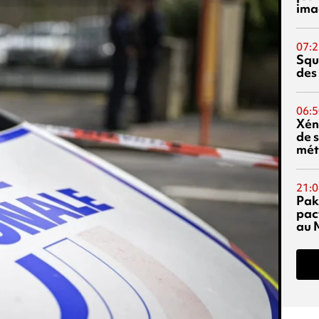
ima
07:2
Squ
des
06:5
Xén
de s
mét
21:0
Pak
pac
au 