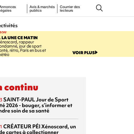
Annonces
Avis & marchés
Courrier des
légales
publics
lecteurs
ectivités
6:50
 LA UNE CE MATIN
énoscard, rappeur
ondamné, jour de sport
anté, rétro, Paris en bus et
VOIR PLUS
étéo
 continu
SAINT-PAUL
Jour de Sport
3
té 2026 - bouger, s’informer et
ndre soin de sa santé
CRÉATEUR PÉI
Xénoscard, un
1
de cartes à collectionner