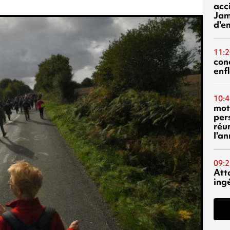
acci
Jam
d'e
11:2
con
enf
10:4
mot
per
réu
l'a
09:2
Att
ing