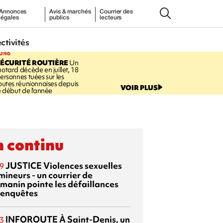
Annonces
Avis & marchés
Courrier des
légales
publics
lecteurs
ectivités
0:46
ÉCURITÉ ROUTIÈRE
Un
otard décède en juillet, 18
ersonnes tuées sur les
outes réunionnaises depuis
VOIR PLUS
e début de l'année
 continu
JUSTICE
Violences sexuelles
9
mineurs - un courrier de
manin pointe les défaillances
 enquêtes
INFOROUTE
À Saint-Denis, un
3