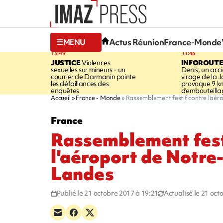
Actus Réunion
France-Monde
MENU
13:49
11:43
JUSTICE
Violences
INFOROUT
sexuelles sur mineurs - un
Denis, un acci
courrier de Darmanin pointe
virage de la 
les défaillances des
provoque 9 k
enquêtes
d'embouteilla
Accueil
France - Monde
Rassemblement festif contre l'a
France
Rassemblement fest
l'aéroport de Notr
Landes
Publié le 21 octobre 2017 à 19:21
Actualisé le 21 oct