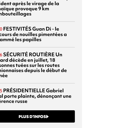
dent après le virage de la
aïque provoque 9 km
mbouteillages
FESTIVITÉS
Guan Di - le
0
cours de nouilles pimentées a
lammé les papilles
SÉCURITÉ ROUTIÈRE
Un
6
ard décède en juillet, 18
sonnes tuées sur les routes
nionnaises depuis le début de
nnée
PRÉSIDENTIELLE
Gabriel
5
al porte plainte, dénonçant une
érence russe
PLUS D’INFOS