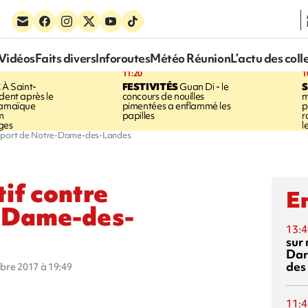
Vidéos
Faits divers
Inforoutes
Météo Réunion
L’actu des coll
11:20
1
E
À Saint-
FESTIVITÉS
Guan Di - le
S
dent après le
concours de nouilles
m
Jamaïque
pimentées a enflammé les
p
m
papilles
r
ges
l
éroport de Notre-Dame-des-Landes
if contre
En
e-Dame-des-
13:4
sur 
Dar
des
obre 2017 à 19:49
11:4