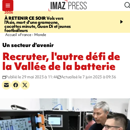
20:06
07:22
À RETENIR CE SOIR
Vols vers
JUSTICE
Le rappeur M
l'Asie, mort d'une gramoune,
Squale condamné à deu
cocottes minute, Guan Di et jeunes
des violences sur deux
footballeurs
Accueil
France - Monde
Un secteur d'avenir
Recruter, l'autre défi de
la Vallée de la batterie
Publié le 29 mai 2023 à 11:44
Actualisé le 7 juin 2023 à 09:36