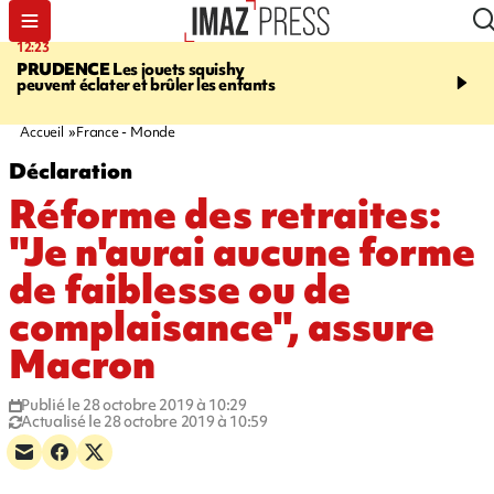
12:23
15:54
PRUDENCE
Les jouets squishy
SAINT-JOSEPH
Dispari
peuvent éclater et brûler les enfants
inquiétante - un appel à
lancé pour retrouver Loï
ans
Accueil
France - Monde
Déclaration
Réforme des retraites:
"Je n'aurai aucune forme
de faiblesse ou de
complaisance", assure
Macron
Publié le 28 octobre 2019 à 10:29
Actualisé le 28 octobre 2019 à 10:59