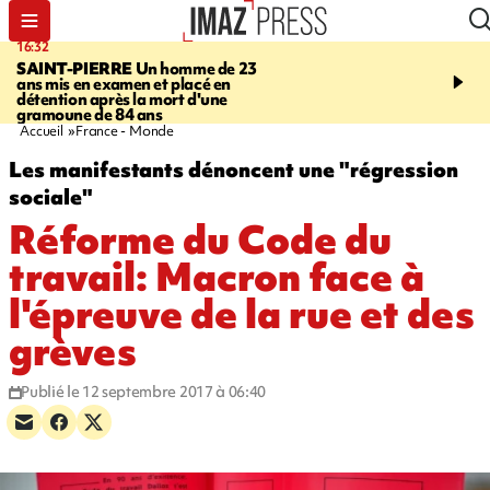
16:32
21:08
SAINT-PIERRE
Un homme de 23
MONDE
Arabie saoudit
ans mis en examen et placé en
et Turquie scellent un p
détention après la mort d'une
défense en pleine guerr
gramoune de 84 ans
Orient
Accueil
France - Monde
Les manifestants dénoncent une "régression
sociale"
Réforme du Code du
travail: Macron face à
l'épreuve de la rue et des
grèves
Publié le 12 septembre 2017 à 06:40