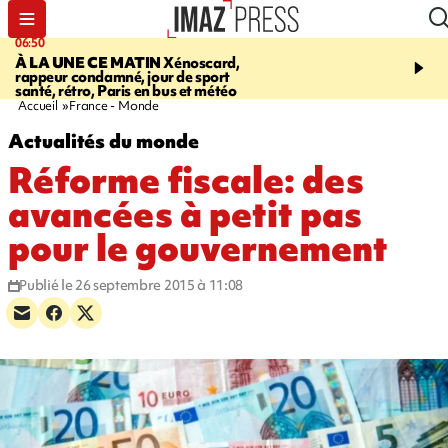
06:50
08:53
À LA UNE CE MATIN
Xénoscard,
SAINT-PAUL
Jour de S
rappeur condamné, jour de sport
2026 - bouger, s’informe
santé, rétro, Paris en bus et météo
soin de sa santé
Accueil
France - Monde
Actualités du monde
Réforme fiscale: des
avancées à petit pas
pour le gouvernement
Publié le 26 septembre 2015 à 11:08