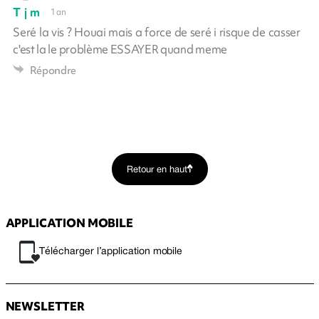
T j m
1 an
Seré la vis ? Houai mais a force de seré i risque de casser
c'est la le problème ESSAYER quand meme
Répondre
Retour en haut
APPLICATION MOBILE
Télécharger l’application mobile
NEWSLETTER