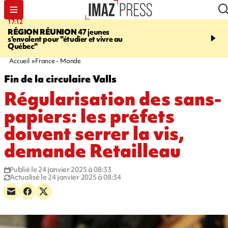
17:12
19:05
RÉGION RÉUNION
47 jeunes
SAINT-JOSEPH
Une ad
s'envolent pour "étudier et vivre au
chute de 6 mètres lors d'
Québec"
cannyoning, elle a été hé
par la gendarmerie
Accueil
France - Monde
Fin de la circulaire Valls
Régularisation des sans-
papiers: les préfets
doivent serrer la vis,
demande Retailleau
Publié le 24 janvier 2025 à 08:33
Actualisé le 24 janvier 2025 à 08:34