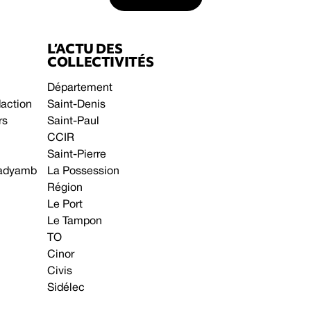
L’ACTU DES
COLLECTIVITÉS
Département
daction
Saint-Denis
rs
Saint-Paul
CCIR
Saint-Pierre
 gadyamb
La Possession
Région
Le Port
Le Tampon
TO
Cinor
Civis
Sidélec