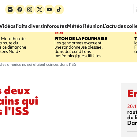
Vidéos
Faits divers
Inforoutes
Météo Réunion
L’actu des coll
16:35
1
E
Marathon de
PITON DE LA FOURNAISE
la route du
Les gendarmes évacuent
l
ée ce dimanche
une randonneuse blessée,
F
 sens Nord-
dans des conditions
a
météorologiques difficiles
tes américains qui étaient coincés dans l'ISS
s deux
En
ins qui
20:1
 l'ISS
rout
du l
Dar