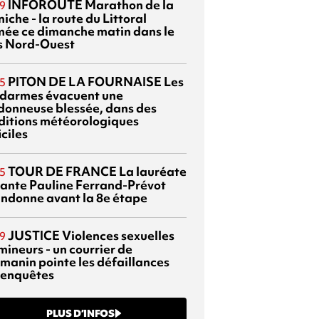
INFOROUTE
Marathon de la
9
iche - la route du Littoral
mée ce dimanche matin dans le
s Nord-Ouest
PITON DE LA FOURNAISE
Les
5
darmes évacuent une
donneuse blessée, dans des
ditions météorologiques
iciles
TOUR DE FRANCE
La lauréate
5
tante Pauline Ferrand-Prévot
ndonne avant la 8e étape
JUSTICE
Violences sexuelles
9
mineurs - un courrier de
manin pointe les défaillances
 enquêtes
PLUS D’INFOS