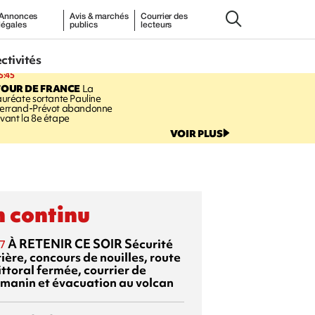
Annonces
Avis & marchés
Courrier des
légales
publics
lecteurs
ectivités
5:45
TOUR DE FRANCE
La
auréate sortante Pauline
errand-Prévot abandonne
vant la 8e étape
VOIR PLUS
 continu
À RETENIR CE SOIR
Sécurité
7
ière, concours de nouilles, route
ittoral fermée, courrier de
manin et évacuation au volcan