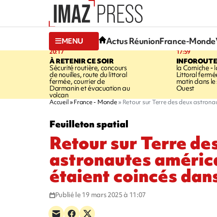
Actus Réunion
France-Monde
MENU
20:17
17:59
À RETENIR CE SOIR
INFOROUT
Sécurité routière, concours
la Corniche - 
de nouilles, route du littoral
Littoral ferm
fermée, courrier de
matin dans le
Darmanin et évacuation au
Ouest
volcan
Accueil
France - Monde
Retour sur Terre des deux astronau
Feuilleton spatial
Retour sur Terre de
astronautes américa
étaient coincés dans
Publié le 19 mars 2025 à 11:07