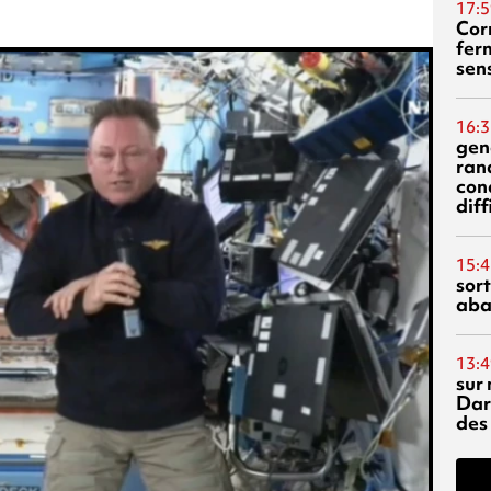
17:5
Corn
fer
sen
16:3
gen
ran
con
diff
15:4
sor
aba
13:4
sur 
Dar
des