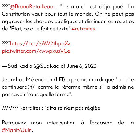
????️
@BrunoRetailleau
: "Le match est déjà joué. La
Constitution vaut pour tout le monde. On ne peut pas
aggraver les charges publiques et diminuer les recettes
de l'État, ce que fait ce texte"
#retraites
????
https://t.co/5AW2thpqXv
pic.twitter.com/kwwpxusVGe
— Sud Radio (@SudRadio)
June 6, 2023
Jean-Luc Mélenchon (LFI) a promis mardi que "la lutte
continuera(it)" contre la réforme même s'il a admis ne
pas savoir "sous quelle forme".
???????? Retraites : l’affaire n’est pas réglée
Retrouvez mon intervention à l'occasion de la
#Manif6Juin
.