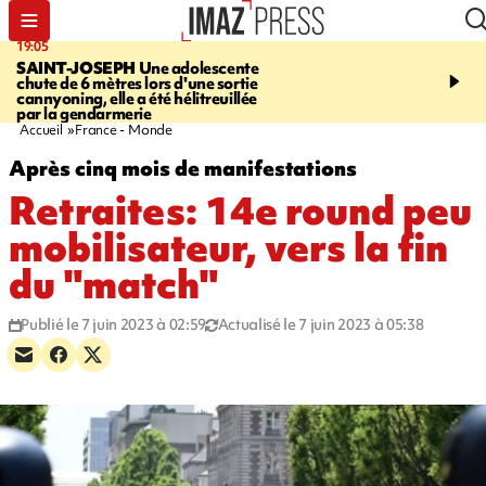
19:05
20:44
SAINT-JOSEPH
Une adolescente
À RETENIR CE SOIR
G
chute de 6 mètres lors d'une sortie
rouée de coups, cycliste,
cannyoning, elle a été hélitreuillée
personne disparue et c
par la gendarmerie
para-natation
Accueil
France - Monde
Après cinq mois de manifestations
Retraites: 14e round peu
mobilisateur, vers la fin
du "match"
Publié le 7 juin 2023 à 02:59
Actualisé le 7 juin 2023 à 05:38