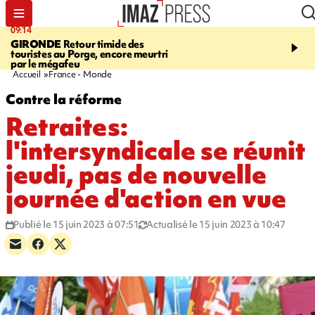
09:14
13:09
GIRONDE
Retour timide des
CONFLIT
Des échanges
touristes au Porge, encore meurtri
font cinq morts en Ukrai
par le mégafeu
Russie
Accueil
France - Monde
Contre la réforme
Retraites:
l'intersyndicale se réunit
jeudi, pas de nouvelle
journée d'action en vue
Publié le 15 juin 2023 à 07:51
Actualisé le 15 juin 2023 à 10:47