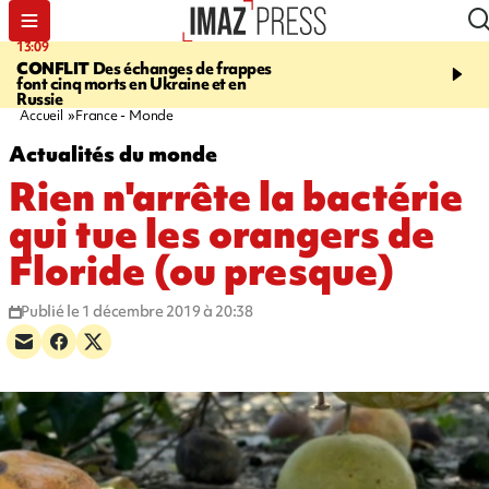
13:09
17:14
CONFLIT
Des échanges de frappes
ESCALADE
Quatre méd
font cinq morts en Ukraine et en
européennes pour les je
Russie
grimpeurs réunionnais 
Accueil
France - Monde
Actualités du monde
Rien n'arrête la bactérie
qui tue les orangers de
Floride (ou presque)
Publié le 1 décembre 2019 à 20:38