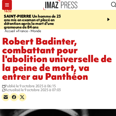
16:32
21:08
SAINT-PIERRE
Un homme de 23
MONDE
Arabie saoudit
ans mis en examen et placé en
et Turquie scellent un p
détention après la mort d'une
défense en pleine guerr
gramoune de 84 ans
Orient
Accueil
France - Monde
Robert Badinter,
combattant pour
l'abolition universelle de
la peine de mort, va
entrer au Panthéon
Publié le 9 octobre 2025 à 06:15
Actualisé le 9 octobre 2025 à 07:03