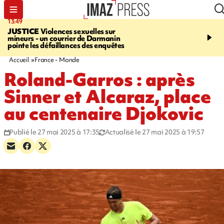
13:49
17:59
JUSTICE
Violences sexuelles sur
INFOROUTE
Marathon 
mineurs - un courrier de Darmanin
Corniche - la route du L
pointe les défaillances des enquêtes
ce dimanche matin dans 
Nord-Ouest
Accueil
France - Monde
Roland-Garros : après
Sinner et Alcaraz, place
au centenaire Djokovic
Publié le 27 mai 2025 à 17:35
Actualisé le 27 mai 2025 à 19:57