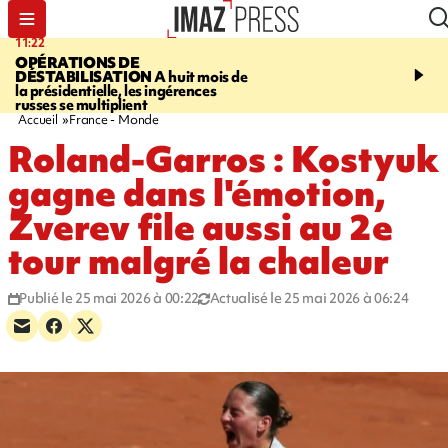
11:22
14:51
OPÉRATIONS DE
PARA-NATATION
Le P
DÉSTABILISATION
A huit mois de
Rivière triple champion
la présidentielle, les ingérences
russes se multiplient
Accueil
France - Monde
Roland-Garros : Kostyuk
gagne dans l'émotion,
Zverev file aussi au 2e
tour malgré la chaleur
Publié le 25 mai 2026 à 00:22
Actualisé le 25 mai 2026 à 06:24