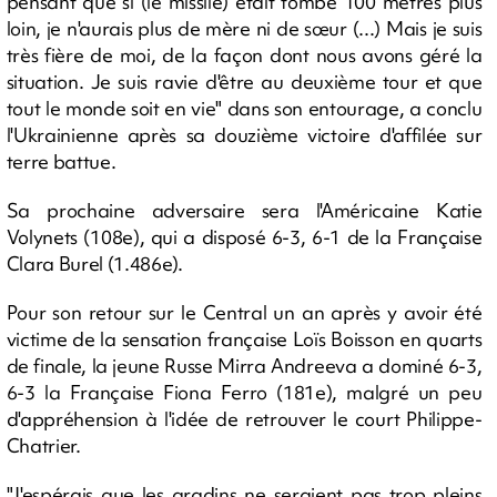
pensant que si (le missile) était tombé 100 mètres plus
loin, je n'aurais plus de mère ni de sœur (...) Mais je suis
très fière de moi, de la façon dont nous avons géré la
situation. Je suis ravie d'être au deuxième tour et que
tout le monde soit en vie" dans son entourage, a conclu
l'Ukrainienne après sa douzième victoire d'affilée sur
terre battue.
Sa prochaine adversaire sera l'Américaine Katie
Volynets (108e), qui a disposé 6-3, 6-1 de la Française
Clara Burel (1.486e).
Pour son retour sur le Central un an après y avoir été
victime de la sensation française Loïs Boisson en quarts
de finale, la jeune Russe Mirra Andreeva a dominé 6-3,
6-3 la Française Fiona Ferro (181e), malgré un peu
d'appréhension à l'idée de retrouver le court Philippe-
Chatrier.
"J'espérais que les gradins ne seraient pas trop pleins