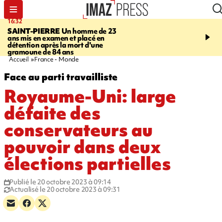
16:32
21:08
SAINT-PIERRE
Un homme de 23
MONDE
Arabie saoudit
ans mis en examen et placé en
et Turquie scellent un p
détention après la mort d'une
défense en pleine guerr
gramoune de 84 ans
Orient
Accueil
France - Monde
Face au parti travailliste
Royaume-Uni: large
défaite des
conservateurs au
pouvoir dans deux
élections partielles
Publié le 20 octobre 2023 à 09:14
Actualisé le 20 octobre 2023 à 09:31