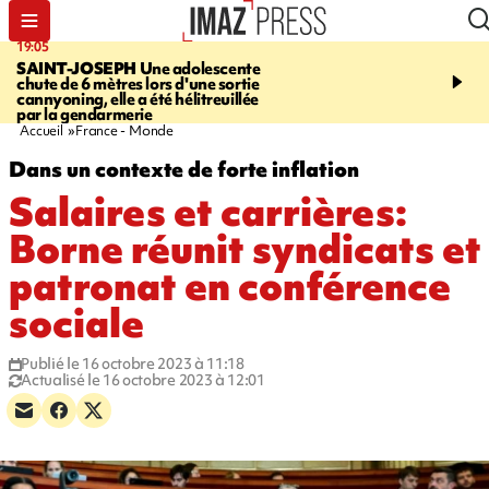
19:05
20:44
SAINT-JOSEPH
Une adolescente
À RETENIR CE SOIR
G
chute de 6 mètres lors d'une sortie
rouée de coups, cycliste,
cannyoning, elle a été hélitreuillée
personne disparue et c
par la gendarmerie
para-natation
Accueil
France - Monde
Dans un contexte de forte inflation
Salaires et carrières:
Borne réunit syndicats et
patronat en conférence
sociale
Publié le 16 octobre 2023 à 11:18
Actualisé le 16 octobre 2023 à 12:01