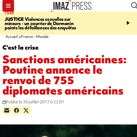
13:49
17:59
JUSTICE
Violences sexuelles sur
INFOROUTE
Marathon 
mineurs - un courrier de Darmanin
Corniche - la route du L
pointe les défaillances des enquêtes
ce dimanche matin dans 
Nord-Ouest
Accueil
France - Monde
C'est la crise
Sanctions américaines:
Poutine annonce le
renvoi de 755
diplomates américains
Publié le 30 juillet 2017 à 22:01