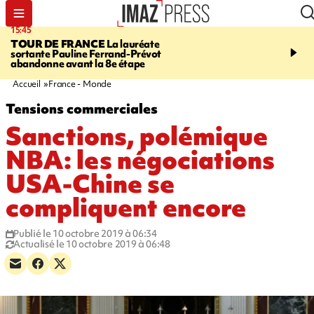
15:45
20:17
TOUR DE FRANCE
La lauréate
À RETENIR CE SOIR
Sé
sortante Pauline Ferrand-Prévot
routière, concours de nou
abandonne avant la 8e étape
du littoral fermée, courr
Darmanin et évacuation
Accueil
France - Monde
Tensions commerciales
Sanctions, polémique
NBA: les négociations
USA-Chine se
compliquent encore
Publié le 10 octobre 2019 à 06:34
Actualisé le 10 octobre 2019 à 06:48