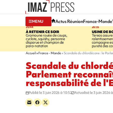
Actus Réunion
France-Monde
MENU
20:44
20:35
À RETENIR CE SOIR
USINE DE B
Gramoune rouée de coups,
Tereos assure
cycliste, squishy, personne
ralentissemen
disparue et champion de
campagne est l
para-natation
pureté des c
Accueil
France - Monde
Scandale du chlordécone : le Parle
Scandale du chlordé
Parlement reconnaît
responsabilité de l'
Publié le 3 juin 2026 à 10:52
Actualisé le 3 juin 2026 