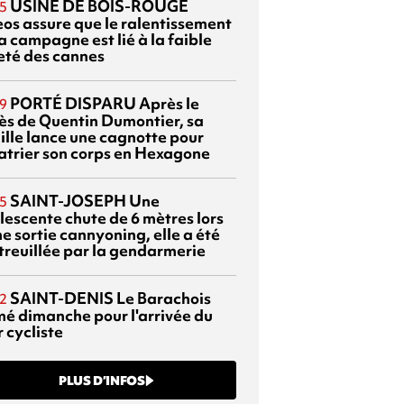
USINE DE BOIS-ROUGE
5
eos assure que le ralentissement
a campagne est lié à la faible
eté des cannes
PORTÉ DISPARU
Après le
9
ès de Quentin Dumontier, sa
ille lance une cagnotte pour
atrier son corps en Hexagone
SAINT-JOSEPH
Une
5
lescente chute de 6 mètres lors
e sortie cannyoning, elle a été
itreuillée par la gendarmerie
SAINT-DENIS
Le Barachois
2
mé dimanche pour l'arrivée du
 cycliste
PLUS D’INFOS