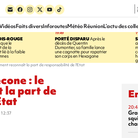
Vidéos
Faits divers
Inforoutes
Météo Réunion
L’actu des coll
19:49
1
OIS-ROUGE
PORTÉ DISPARU
Après le
S
 que le
décès de Quentin
a
t de la
Dumontier, sa famille lance
m
ié à la faible
une cagnotte pour rapatrier
c
annes
son corps en Hexagone
h
g
ment reconnaît la part de responsabilité de l'Etat
cone : le
 la part de
En
Etat
20:4
Gra
à 12:37
squ
cha