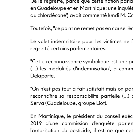
"Je le regrette, parce que cette notion par
en Guadeloupe et en Martinique: une inquié
du chlordécone", avait commenté lundi M. Cal
Toutefois, "ce point ne remet pas en cause l'éq
Le volet indemnitaire pour les victimes ne f
regretté certains parlementaires.
"Cette reconnaissance symbolique est une p
(...) les modalités d'indemnisation", a co
Delaporte.
"On n'est pas tout à fait satisfait mais on pa
reconnaître sa responsabilité partielle (...
Serva (Guadeloupe, groupe Liot).
En Martinique, le président du conseil exéc
2019 d'une commission d'enquête parleme
l'autorisation du pesticide, il estime que c