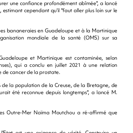
urer une confiance profondément abîmée", a lancé
estimant cependant qu'il "faut aller plus loin sur le
s les bananeraies en Guadeloupe et à la Martinique
rganisation mondiale de la santé (OMS) sur sa
Guadeloupe et Martinique est contaminée, selon
nses), qui a conclu en juillet 2021 à une relation
 de cancer de la prostate.
 de la population de la Creuse, de la Bretagne, de
t aurait été reconnue depuis longtemps", a lancé M.
des Outre-Mer Naïma Moutchou a ré-affirmé que
l'Etat est une exigence de vérité. Construire un