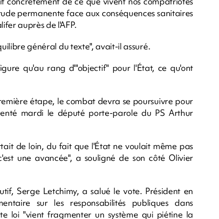
lait concrètement de ce que vivent nos compatriotes
tude permanente face aux conséquences sanitaires
ifer auprès de l'AFP.
uilibre général du texte", avait-il assuré.
igure qu'au rang d'"objectif" pour l'État, ce qu'ont
remière étape, le combat devra se poursuivre pour
mmenté mardi le député porte-parole du PS Arthur
rtait de loin, du fait que l'État ne voulait même pas
) c'est une avancée", a souligné de son côté Olivier
utif, Serge Letchimy, a salué le vote. Président en
ntaire sur les responsabilités publiques dans
ette loi "vient fragmenter un système qui piétine la