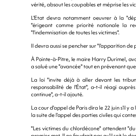
vérité, absout les coupables et méprise les vic
L'Etat devra notamment oeuvrer à la "dépo
"érigeant comme priorité nationale la rech
"l'indemnisation de toutes les victimes".
Il devra aussi se pencher sur "l'apparition d
À Pointe-à-Pitre, le maire Harry Durimel, a
a salué une "avancée" tout en prévenant que "
La loi "invite déjà à aller devant les trib
responsabilité de l'État", a-t-il réagi aupr
continue", a-t-il ajouté.
La cour d'appel de Paris dira le 22 juin s'il y 
la suite de l'appel des parties civiles qui cont
"Les victimes du chlordécone" attendent "du 
premier mot. Il ne faudrait pas qu'il soit le