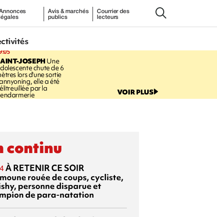
Annonces
Avis & marchés
Courrier des
légales
publics
lecteurs
ectivités
9:05
AINT-JOSEPH
Une
dolescente chute de 6
ètres lors d'une sortie
annyoning, elle a été
élitreuillée par la
VOIR PLUS
endarmerie
 continu
À RETENIR CE SOIR
4
moune rouée de coups, cycliste,
ishy, personne disparue et
mpion de para-natation