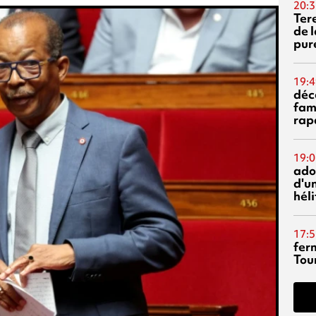
20:3
Ter
de l
pur
19:4
déc
fam
rap
19:0
ado
d'un
hél
17:5
fer
Tour