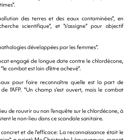
times".
llution des terres et des eaux contaminées", en
erche scientifique", et "s'assigne" pour objectif
e pathologies développées par les femmes".
vocat engagé de longue date contre le chlordécone,
le combat est loin d'être achevé".
unaux pour faire reconnaître quelle est la part de
ès de l'AFP. "Un champ s'est ouvert, mais le combat
a lieu de rouvrir ou non l'enquête sur le chlordécone, à
estent le non-lieu dans ce scandale sanitaire.
concret et de l'efficace: La reconnaissance était le
 dernier", a pointé Me Christophe Lèguevaques, avocat