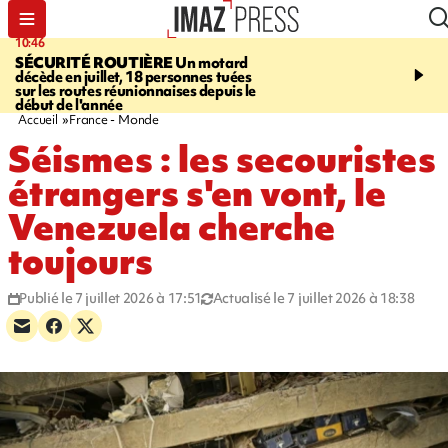
10:46
13:49
SÉCURITÉ ROUTIÈRE
Un motard
JUSTICE
Violences sexu
décède en juillet, 18 personnes tuées
mineurs - un courrier d
sur les routes réunionnaises depuis le
pointe les défaillances 
début de l'année
Accueil
France - Monde
Séismes : les secouristes
étrangers s'en vont, le
Venezuela cherche
toujours
Publié le 7 juillet 2026 à 17:51
Actualisé le 7 juillet 2026 à 18:38