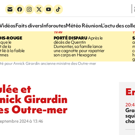
Vidéos
Faits divers
Inforoutes
Météo Réunion
L’actu des coll
19:49
1
OIS-ROUGE
PORTÉ DISPARU
Après le
S
 que le
décès de Quentin
a
t de la
Dumontier, sa famille lance
m
ié à la faible
une cagnotte pour rapatrier
c
annes
son corps en Hexagone
h
g
ilité pour Annick Girardin ancienne ministre des Outre-mer
ulée et
En
nnick Girardin
20:4
des Outre-mer
Gra
squ
cha
 septembre 2024 à 13:46