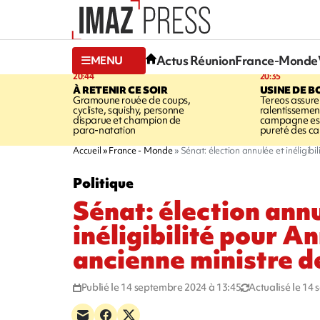
Actus Réunion
France-Monde
MENU
20:44
20:35
À RETENIR CE SOIR
USINE DE B
Gramoune rouée de coups,
Tereos assure
cycliste, squishy, personne
ralentissemen
disparue et champion de
campagne est l
para-natation
pureté des c
Accueil
France - Monde
Sénat: élection annulée et inéligib
Politique
Sénat: élection ann
inéligibilité pour A
ancienne ministre 
Publié le 14 septembre 2024 à 13:45
Actualisé le 14