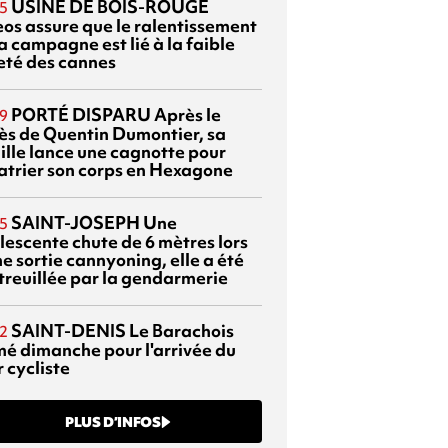
USINE DE BOIS-ROUGE
5
eos assure que le ralentissement
a campagne est lié à la faible
eté des cannes
PORTÉ DISPARU
Après le
9
ès de Quentin Dumontier, sa
ille lance une cagnotte pour
atrier son corps en Hexagone
SAINT-JOSEPH
Une
5
lescente chute de 6 mètres lors
e sortie cannyoning, elle a été
itreuillée par la gendarmerie
SAINT-DENIS
Le Barachois
2
mé dimanche pour l'arrivée du
 cycliste
PLUS D’INFOS