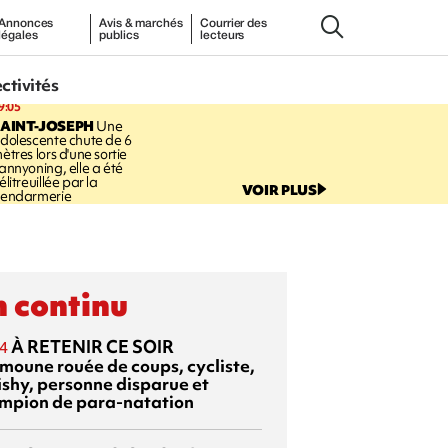
Annonces
Avis & marchés
Courrier des
légales
publics
lecteurs
ectivités
9:05
AINT-JOSEPH
Une
dolescente chute de 6
ètres lors d'une sortie
annyoning, elle a été
élitreuillée par la
VOIR PLUS
endarmerie
 continu
À RETENIR CE SOIR
4
moune rouée de coups, cycliste,
ishy, personne disparue et
mpion de para-natation