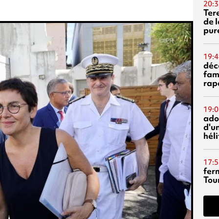
20:3
Ter
de l
pur
19:4
déc
fam
rap
19:0
ado
d'un
hél
17:5
fer
Tour