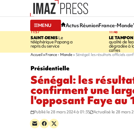
Actus Réunion
France-Monde
MENU
11:57
11:48
SAINT-DENIS
Le
LE TAMPON
téléphérique Papang a
qualité de l'ea
repris du service
dégradée à la
cafres
Accueil
France - Monde
Sénégal: les résultats officiels co
Présidentielle
Sénégal: les résultat
confirment une large
l'opposant Faye au 
Publié le 28 mars 2024 à 01:35
Actualisé le 28 mars 