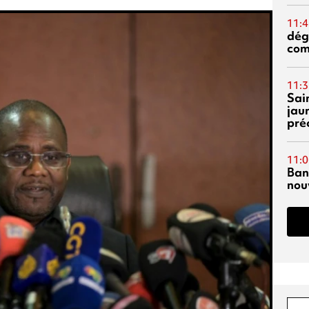
11:4
dég
co
11:3
Sai
jau
pré
11:0
Ban
nouv