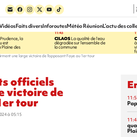
Vidéos
Faits divers
Inforoutes
Météo Réunion
L’actu des coll
11:43
1
Prudence, la
CILAOS
La qualité de l’eau
u est
dégradée sur l’ensemble de
à
 Plaine des
la commune
v
f
nfirment une large victoire de l'opposant Faye au 1er tour
s officiels
En
 victoire de
11:5
1er tour
Pap
2024 à 05:15
11:4
qual
Pla