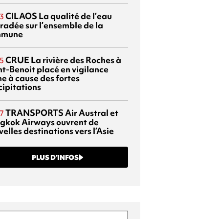
CILAOS
La qualité de l’eau
3
radée sur l’ensemble de la
mmune
CRUE
La rivière des Roches à
5
nt-Benoit placé en vigilance
ne à cause des fortes
cipitations
TRANSPORTS
Air Austral et
7
gkok Airways ouvrent de
elles destinations vers l’Asie
PLUS D’INFOS