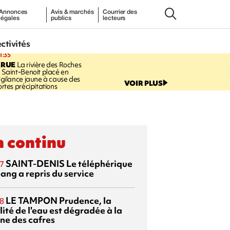
Annonces
Avis & marchés
Courrier des
légales
publics
lecteurs
ectivités
1:35
CRUE
La rivière des Roches
 Saint-Benoit placé en
igilance jaune à cause des
VOIR PLUS
ortes précipitations
 continu
SAINT-DENIS
Le téléphérique
7
ang a repris du service
LE TAMPON
Prudence, la
8
ité de l'eau est dégradée à la
ine des cafres