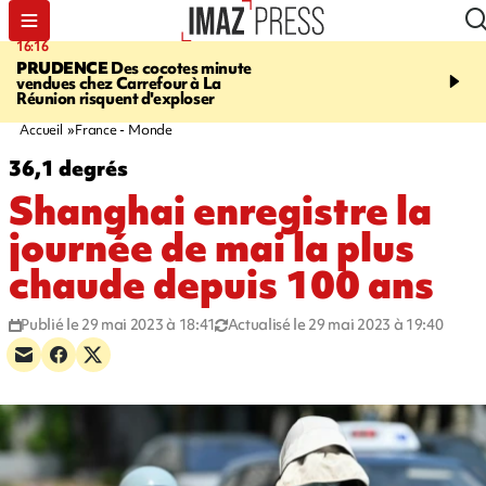
16:16
20:06
PRUDENCE
Des cocotes minute
À RETENIR CE SOIR
Vo
vendues chez Carrefour à La
l'Asie, mort d'une gram
Réunion risquent d'exploser
cocottes minute, Guan D
footballeurs
Accueil
France - Monde
36,1 degrés
Shanghai enregistre la
journée de mai la plus
chaude depuis 100 ans
Publié le 29 mai 2023 à 18:41
Actualisé le 29 mai 2023 à 19:40